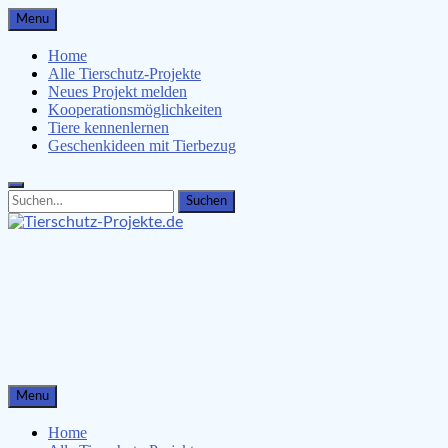
Skip
Menu
to
content
Home
Alle Tierschutz-Projekte
Neues Projekt melden
Kooperationsmöglichkeiten
Tiere kennenlernen
Geschenkideen mit Tierbezug
Search
Search
for:
Tierschutz-Projekte.de
Tiere kennenlernen, Tierschützer unterstützen & Malvorlagen
für Kinder
Menu
Home