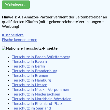
Weiterlesen …
Hinweis:
Als Amazon-Partner verdient der Seitenbetreiber an
qualifizierten Käufen (mit * gekennzeichnete Verlinkungen =
Werbung)
Beitragsnavigation
Kuscheltiere
Fische kennenlernen
Tierschutz in Baden-Württemberg
Tierschutz in Bayern
Tierschutz in Berlin
Tierschutz in Brandenburg
Tierschutz in Bremen
Tierschutz in Hamburg
Tierschutz in Hessen
Tierschutz in Meckl.-Vorpommern
Tierschutz in Niedersachsen
Tierschutz in Nordrhein-Westfalen
Tierschutz in Rheinland-Pfalz
Tierschutz im Saarland