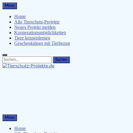
Skip
Menu
to
content
Home
Alle Tierschutz-Projekte
Neues Projekt melden
Kooperationsmöglichkeiten
Tiere kennenlernen
Geschenkideen mit Tierbezug
Search
Search
for:
Tierschutz-Projekte.de
Tiere kennenlernen, Tierschützer unterstützen & Malvorlagen
für Kinder
Menu
Home