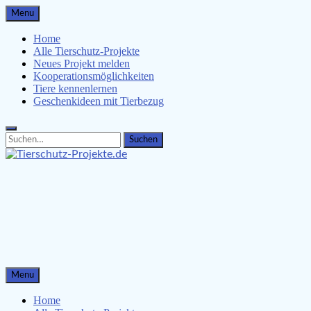
Skip
Menu
to
content
Home
Alle Tierschutz-Projekte
Neues Projekt melden
Kooperationsmöglichkeiten
Tiere kennenlernen
Geschenkideen mit Tierbezug
Search
Search
for:
Tierschutz-Projekte.de
Tiere kennenlernen, Tierschützer unterstützen & Malvorlagen
für Kinder
Menu
Home