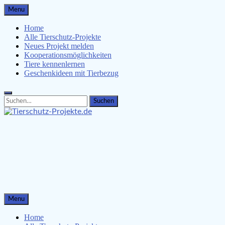
Skip
Menu
to
content
Home
Alle Tierschutz-Projekte
Neues Projekt melden
Kooperationsmöglichkeiten
Tiere kennenlernen
Geschenkideen mit Tierbezug
Search
Search
for:
Tierschutz-Projekte.de
Tiere kennenlernen, Tierschützer unterstützen & Malvorlagen
für Kinder
Menu
Home