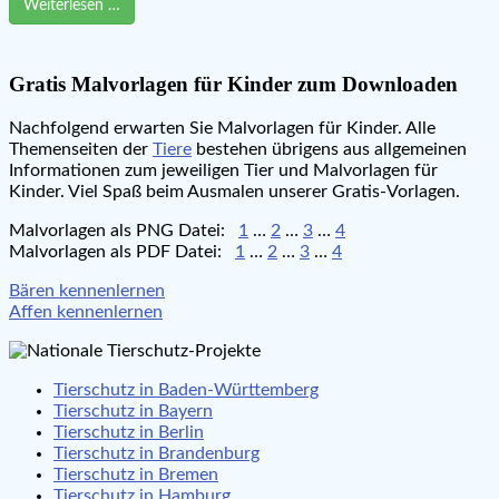
Weiterlesen …
Gratis Malvorlagen für Kinder zum Downloaden
Nachfolgend erwarten Sie Malvorlagen für Kinder. Alle
Themenseiten der
Tiere
bestehen übrigens aus allgemeinen
Informationen zum jeweiligen Tier und Malvorlagen für
Kinder. Viel Spaß beim Ausmalen unserer Gratis-Vorlagen.
Malvorlagen als PNG Datei:
1
…
2
…
3
…
4
Malvorlagen als PDF Datei:
1
…
2
…
3
…
4
Beitragsnavigation
Bären kennenlernen
Affen kennenlernen
Tierschutz in Baden-Württemberg
Tierschutz in Bayern
Tierschutz in Berlin
Tierschutz in Brandenburg
Tierschutz in Bremen
Tierschutz in Hamburg