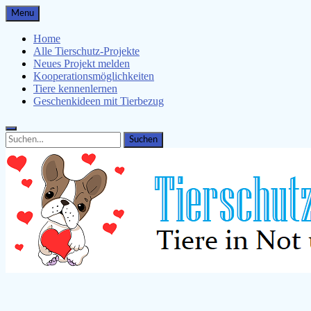
Skip
Menu
to
content
Home
Alle Tierschutz-Projekte
Neues Projekt melden
Kooperationsmöglichkeiten
Tiere kennenlernen
Geschenkideen mit Tierbezug
Search
Search
for:
Tierschutz-Projekte.de
Tiere kennenlernen, Tierschützer unterstützen & Malvorlagen