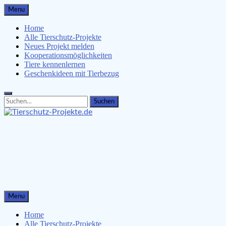
Skip
Menu
to
content
Home
Alle Tierschutz-Projekte
Neues Projekt melden
Kooperationsmöglichkeiten
Tiere kennenlernen
Geschenkideen mit Tierbezug
Search
Search
for:
Tierschutz-Projekte.de
Tiere kennenlernen, Tierschützer unterstützen & Malvorlagen 
Menu
Home
Alle Tierschutz-Projekte