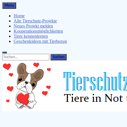
Skip
Menu
to
content
Home
Alle Tierschutz-Projekte
Neues Projekt melden
Kooperationsmöglichkeiten
Tiere kennenlernen
Geschenkideen mit Tierbezug
Search
Search
for:
Tierschutz-Projekte.de
Tiere kennenlernen, Tierschützer unterstützen & Malvorlagen 