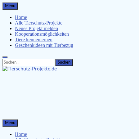
Skip
Menu
to
content
Home
Alle Tierschutz-Projekte
Neues Projekt melden
Kooperationsmöglichkeiten
Tiere kennenlernen
Geschenkideen mit Tierbezug
Search
Search
for:
Tierschutz-Projekte.de
Tiere kennenlernen, Tierschützer unterstützen & Malvorlagen
für Kinder
Menu
Home