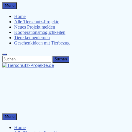
Skip
Menu
to
content
Home
Alle Tierschutz-Projekte
Neues Projekt melden
Kooperationsmöglichkeiten
Tiere kennenlernen
Geschenkideen mit Tierbezug
Search
Search
for:
Tierschutz-Projekte.de
Tiere kennenlernen, Tierschützer unterstützen & Malvorlagen
für Kinder
Menu
Home