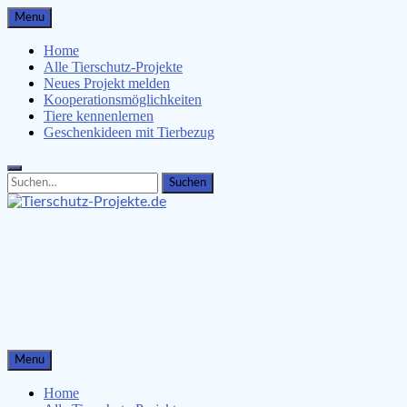
Skip
Menu
to
content
Home
Alle Tierschutz-Projekte
Neues Projekt melden
Kooperationsmöglichkeiten
Tiere kennenlernen
Geschenkideen mit Tierbezug
Search
Search
for:
Tierschutz-Projekte.de
Tiere kennenlernen, Tierschützer unterstützen & Malvorlagen
für Kinder
Menu
Home