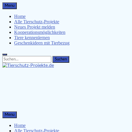
Skip
Menu
to
content
Home
Alle Tierschutz-Projekte
Neues Projekt melden
Kooperationsmöglichkeiten
Tiere kennenlernen
Geschenkideen mit Tierbezug
Search
Search
for:
Tierschutz-Projekte.de
Tiere kennenlernen, Tierschützer unterstützen & Malvorlagen 
Menu
Home
Alle Tierschutz-Projekte